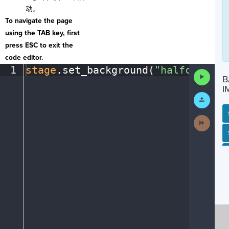
动。
To navigate the page
using the TAB key, first
press ESC to exit the
code editor.
1
stage
.
set_background(
"halfcourt"
)
Run
B
Code
I
Submit
Work
Next
Activit
SP
SH
AC
PH
EV