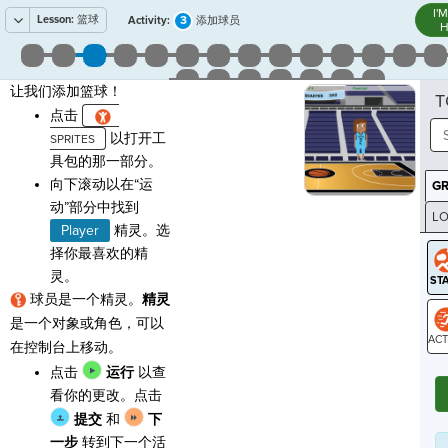
I'
Lesson:
篮球
3
Activity:
添加球员
H
让我们添加篮球！
T
点击
以打开工
具包的那一部分。
向下滚动以在“运
G
动”部分中找到
LO
Player
精灵。选
GR
择你最喜欢的精
灵。
球员是一个精灵。
精灵
是一个对象或角色，可以
在控制台上移动。
ST
点击
运行
以查
看你的更改。点击
提交
和
下
一步
转到下一个活