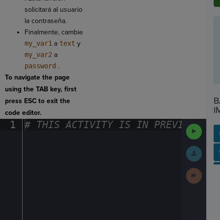
solicitará al usuario
la contraseña.
Finalmente, cambie
my_var1
a
text
y
my_var2
a
password
.
To navigate the page
using the TAB key, first
B
press ESC to exit the
I
code editor.
1
#
·
THIS
·
ACTIVITY
·
IS
·
IN
·
PREVIEW
·
ONL
Run
Code
Submit
SP
SH
AC
PH
EV
Work
Next
Activit