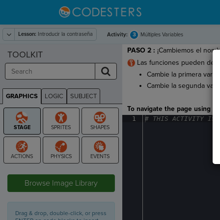
Lesson:
Introducir la contraseña
3
Activity:
Múltiples Variables
PASO 2
:
¡Cambiemos el nombr
TOOLKIT
Las funciones pueden dev
Cambie la primera varia
Cambie la segunda vari
GRAPHICS
LOGIC
SUBJECT
GRAPHICS
To navigate the page using the
1
#
·
THIS
·
ACTIVITY
·
IS
·
STAGE
Browse Image Library
Drag & drop, double-click, or press