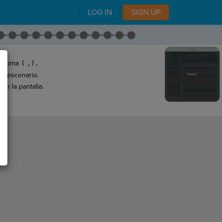
LOG IN
SIGN UP
na coma
(
,).
el escenario.
en la pantalla.
,