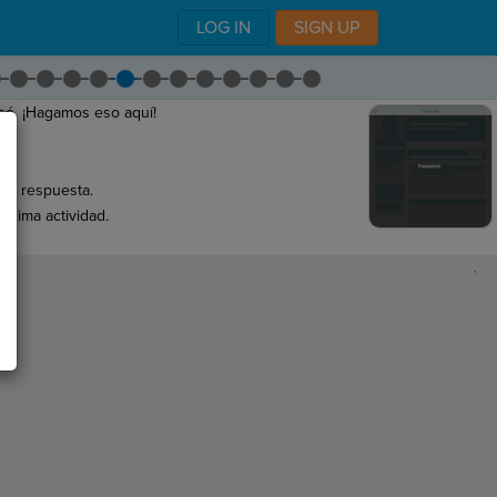
LOG IN
SIGN UP
só. ¡Hagamos eso aquí!
n
.
 la respuesta.
óxima actividad.
,