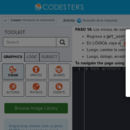
Lesson:
Introducir la contraseña
19
Activity:
Duración de la respuesta
PASO 14:
Los inicios de sesió
TOOLKIT
Regrese a
get_user_i
En LÓGICA, vaya a
Luego, cambie la variab
Luego, debajo, arrastra
GRAPHICS
LOGIC
SUBJECT
GRAPHICS
To navigate the page using the
1
#
·
THIS
·
ACTIVITY
·
IS
·
STAGE
Browse Image Library
Drag & drop, double-click, or press