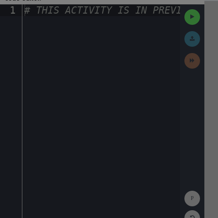
1
#
·
THIS
·
ACTIVITY
·
IS
·
IN
·
PREVIEW
·
ONL
Run
Code
Submit
Work
Next
Activit
Show
Consol
Reset