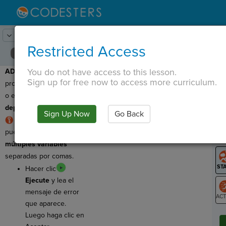
Lesson:
Introducir la contraseña
4
Activity:
Depuración #1
Restricted Access
You do not have access to this lesson.
ADVERTENCIA
: Este
T
Sign up for free now to access more curriculum.
programa tiene un
error
o error. ¡Así que vamos a
depurarlo
!
Sign Up Now
Go Back
G
REGLA: Las
funciones
pueden
devolver
LO
múltiples variables
GR
separadas por comas.
Hacer clic
Ejecute
y lea el
mensaje de error
que aparece.
ST
Luego haga clic en