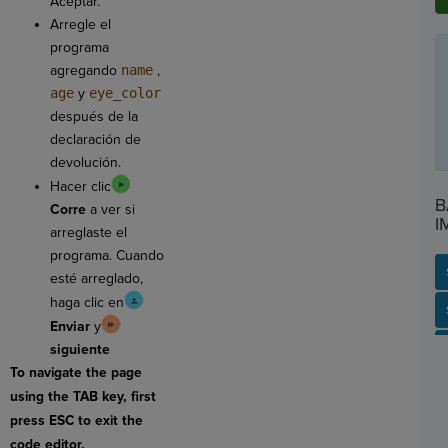
Aceptar.
Arregle el
programa
agregando
name
,
age
y
eye_color
después de la
declaración de
devolución.
Hacer clic
B
Corre
a ver si
I
arreglaste el
programa. Cuando
esté arreglado,
haga clic en
SP
SH
AC
PH
EV
Enviar
y
siguiente
To navigate the page
using the TAB key, first
press ESC to exit the
code editor.