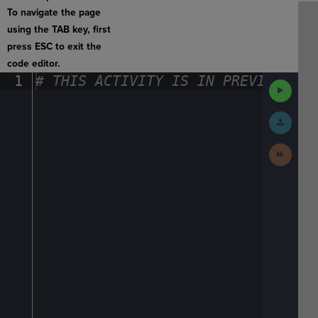
To navigate the page
using the TAB key, first
press ESC to exit the
code editor.
1
#
·
THIS
·
ACTIVITY
·
IS
·
IN
·
PREVIEW
·
ONL
Run
Code
Submit
Work
Next
Activit