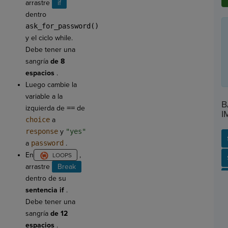
arrastre
if
dentro
ask_for_password()
y el ciclo while.
Debe tener una
sangría
de 8
espacios
.
Luego cambie la
variable a la
B
izquierda de
==
de
I
choice
a
response
y
"yes"
a
password
.
En
,
SP
SH
AC
PH
EV
arrastre
Break
dentro de su
sentencia
if
.
Debe tener una
sangría
de 12
espacios
.