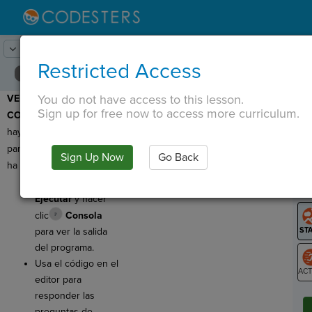
Lesson:
Introducir la contraseña
24
Activity:
Comprobar la comprensión
Restricted Access
You do not have access to this lesson.
VERIFIQUE LA
T
Sign up for free now to access more curriculum.
COMPRENSIÓN:
¡Aquí
hay algunas preguntas
para que verifique lo que
Sign Up Now
Go Back
G
ha aprendido!
Hacer clic
LO
Ejecutar
y hacer
GR
clic
Consola
para ver la salida
del programa.
Usa el código en el
editor para
ST
responder las
preguntas de