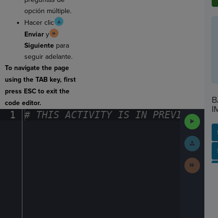
opción múltiple.
Hacer clic
Enviar
y
Siguiente
para
seguir adelante.
To navigate the page
using the TAB key, first
press ESC to exit the
B
code editor.
I
1
#
·
THIS
·
ACTIVITY
·
IS
·
IN
·
PREVIEW
·
ONL
Run
Code
Submit
Work
SP
SH
AC
PH
EV
Next
Activit