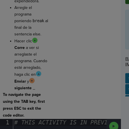
expendedora.
Arregle el
programa
poniendo
break
al
final de la
sentencia else.
Hacer clic
Corre
a ver si
arreglaste el
B
programa. Cuando
I
esté arreglado,
haga clic en
Enviar
y
siguiente
_
SP
SH
AC
PH
EV
To navigate the page
using the TAB key, first
press ESC to exit the
code editor.
1
#
·
THIS
·
ACTIVITY
·
IS
·
IN
·
PREVIEW
·
ONL
Run
Code