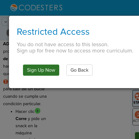
Lesson:
Introducir la contraseña
17
Activity:
Depuración #3
Restricted Access
You do not have access to this lesson.
ADVERTENCIA
: ¡Este
T
Sign up for free now to access more curriculum.
programa tiene un
error
de lógica
! Debe dejar de
hacer preguntas una vez
Sign Up Now
Go Back
G
que le dé un bocadillo.
REGLA:
Use
break
LO
para salir de un bucle
GR
cuando se cumpla una
condición particular.
Hacer clic
Corre
y pide un
snack en la
ST
máquina