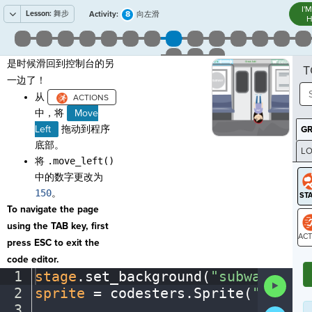
I'
Lesson:
舞步
8
Activity:
向左滑
H
是时候滑回到控制台的另
T
一边了！
从
中，将
Move
Left
拖动到程序
G
底部。
LO
将
.move_left()
GR
中的数字更改为
150
。
To navigate the page
using the TAB key, first
press ESC to exit the
ST
code editor.
1
stage
.
set_background(
"subway"
)
¬
Run
2
sprite
·
=
·
codesters
.
Sprite(
"person
Code
3
¬
Submit