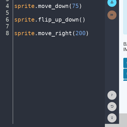
Work
4
sprite
.
move_down(
75
)
¬
5
¬
Next
Activit
6
sprite
.
flip_up_down()
¬
7
¬
8
sprite
.
move_right(
200
)
¶
B
I
SP
SH
AC
PH
EV
Show
Consol
Reset
Code
Editor
Codest
How
To