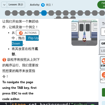
I'
Lesson:
舞步
6
Activity:
倒立！
H
让我们开始第一个舞蹈动
T
作，让精灵做一个倒立！
从
中，拖出
Flip Up
Down
。
G
将其放置在程序
底
LO
部
。
GR
该程序将按照从上到下
的顺序运行。我们需要按
照想要的顺序来放置指
令！
To navigate the page
ST
using the TAB key, first
press ESC to exit the
code editor.
1
stage
.
set_background(
"subway"
)
¬