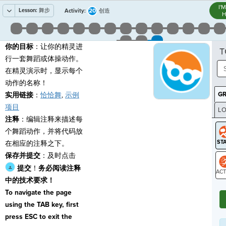
I'
Lesson:
舞步
20
Activity:
创造
H
你的目标
：让你的精灵进
T
行一套舞蹈或体操动作。
在精灵演示时，显示每个
动作的名称！
G
实用链接
：
恰恰舞
,
示例
项目
LO
注释
：编辑注释来描述每
GR
个舞蹈动作，并将代码放
在相应的注释之下。
保存并提交
：及时点击
提交
！
务必阅读注释
中的技术要求！
ST
To navigate the page
using the TAB key, first
press ESC to exit the