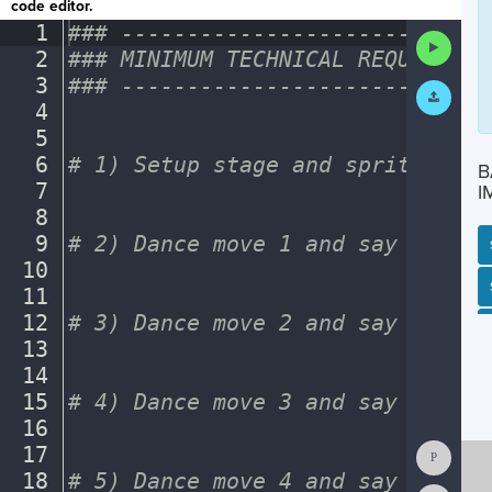
code editor.
1
###
·
----------------------------
Run
2
###
·
MINIMUM
·
TECHNICAL
·
REQUIREMEN
Code
3
###
·
----------------------------
Submit
Work
4
¬
5
¬
6
#
·
1)
·
Setup
·
stage
·
and
·
sprite
¬
B
7
¬
I
8
¬
9
#
·
2)
·
Dance
·
move
·
1
·
and
·
say
·
move
¬
10
¬
SP
SH
AC
PH
EV
11
¬
12
#
·
3)
·
Dance
·
move
·
2
·
and
·
say
·
move
¬
13
¬
14
¬
15
#
·
4)
·
Dance
·
move
·
3
·
and
·
say
·
move
¬
16
¬
Show
17
¬
Consol
18
#
·
5)
·
Dance
·
move
·
4
·
and
·
say
·
move
¬
Reset