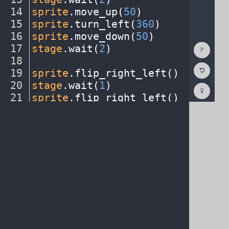
14
sprite
.
move_up(
50
)
¬
15
sprite
.
turn_left(
360
)
¬
16
sprite
.
move_down(
50
)
¬
Show
17
stage
.
wait(
2
)
¬
Consol
18
¬
Reset
19
sprite
.
flip_right_left()
¬
Code
Editor
20
stage
.
wait(
1
)
¬
Codest
How
21
sprite
.
flip_right_left()
¬
To
22
stage
.
wait(
1
)
¶
(opens
in
a
new
tab)