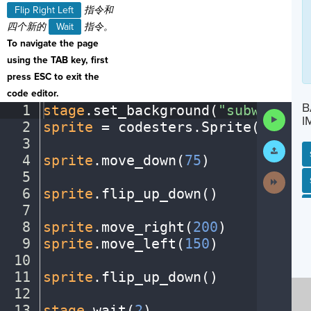
Flip Right Left
指令和
四个新的
Wait
指令。
To navigate the page
using the TAB key, first
press ESC to exit the
code editor.
B
1
stage
.
set_background(
"subway"
)
¬
Run
I
2
sprite
·
=
·
codesters
.
Sprite(
"perso
Code
3
¬
Submit
Work
4
sprite
.
move_down(
75
)
¬
5
¬
Next
SP
SH
AC
PH
EV
Activit
6
sprite
.
flip_up_down()
¬
7
¬
8
sprite
.
move_right(
200
)
¬
9
sprite
.
move_left(
150
)
¬
10
¬
11
sprite
.
flip_up_down()
¬
12
¬
13
stage
.
wait(
2
)
¬