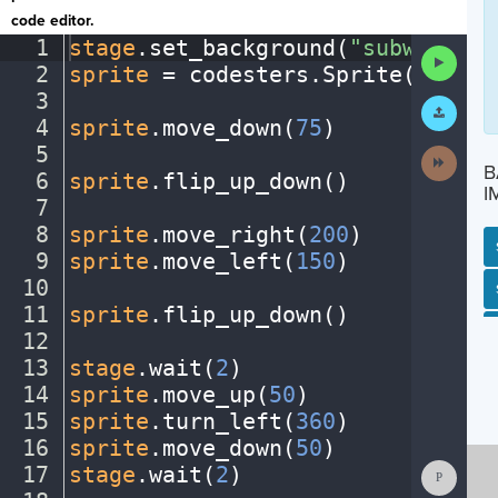
code editor.
1
stage
.
set_background(
"subway"
)
¬
Run
2
sprite
·
=
·
codesters
.
Sprite(
"perso
Code
3
¬
Submit
Work
4
sprite
.
move_down(
75
)
¬
5
¬
Next
B
Activit
6
sprite
.
flip_up_down()
¬
I
7
¬
8
sprite
.
move_right(
200
)
¬
9
sprite
.
move_left(
150
)
¬
10
¬
SP
SH
AC
PH
EV
11
sprite
.
flip_up_down()
¬
12
¬
13
stage
.
wait(
2
)
¬
14
sprite
.
move_up(
50
)
¬
15
sprite
.
turn_left(
360
)
¬
16
sprite
.
move_down(
50
)
¬
Show
17
stage
.
wait(
2
)
¬
Consol