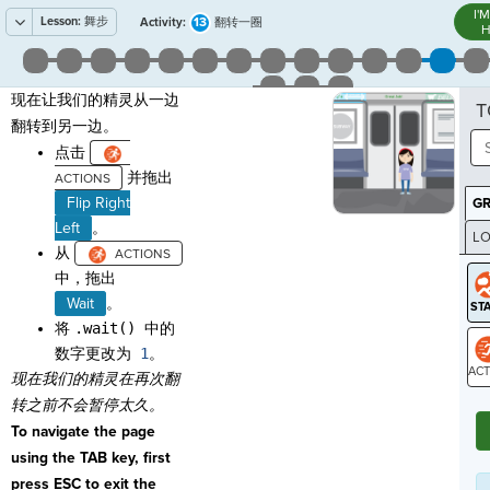
I'
Lesson:
舞步
13
Activity:
翻转一圈
H
现在让我们的精灵从一边
T
翻转到另一边。
点击
并拖出
Flip Right
G
Left
。
LO
从
GR
中，拖出
Wait
。
将
.wait() 中的
数字更改为
1
。
现在我们的精灵在
再次翻
ST
转之前
不会暂停太久。
To navigate the page
using the TAB key, first
press ESC to exit the