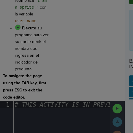
reemplaza
"I am
a sprite."
con
la variable
user_name
.
Ejecute
su
programa para ver
su sprite decir el
nombre que
ingresa en el
B
indicador de
I
pregunta.
To navigate the page
using the TAB key, first
press ESC to exit the
SP
SH
AC
PH
EV
code editor.
1
#
·
THIS
·
ACTIVITY
·
IS
·
IN
·
PREVIEW
·
ONL
Run
Code
Submit
Work
Next