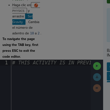
Haga clic en
y
arrastre
Set
Gravity
. Cambia
el número de
adentro de
10
a
2
.
To navigate the page
using the TAB key, first
B
press ESC to exit the
I
code editor.
1
#
·
THIS
·
ACTIVITY
·
IS
·
IN
·
PREVIEW
·
ONL
Run
Code
Submit
SP
SH
AC
PH
EV
Work
Next
Activit