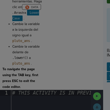
herramientas. Haga
clic en
. Arrastra
Lower
Case
.
Cambie la variable
a la izquierda del
signo igual a
pluto_ans
.
Cambie la variable
B
delante de
I
.lower()
a
pluto_ans
.
To navigate the page
using the TAB key, first
SP
SH
AC
PH
EV
press ESC to exit the
code editor.
1
#
·
THIS
·
ACTIVITY
·
IS
·
IN
·
PREVIEW
·
ONL
Run
Code
Submit
Work