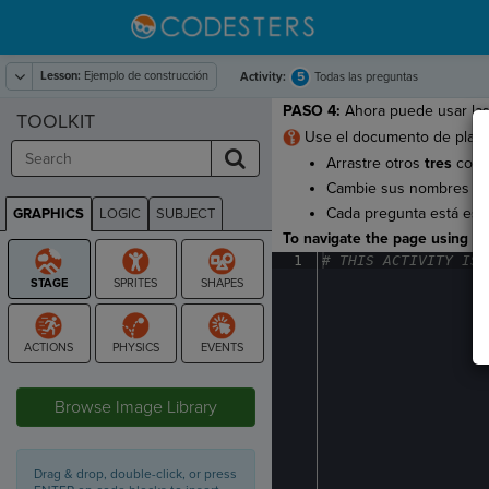
Lesson:
Ejemplo de construcción
5
Activity:
Todas las preguntas
PASO 4:
Ahora puede usar las 
TOOLKIT
Use el documento de planif
Arrastre otros
tres
coma
Cambie sus nombres a
Cada pregunta está esc
GRAPHICS
LOGIC
SUBJECT
GRAPHICS
To navigate the page using the
1
#
·
THIS
·
ACTIVITY
·
IS
·
STAGE
Browse Image Library
Drag & drop, double-click, or press