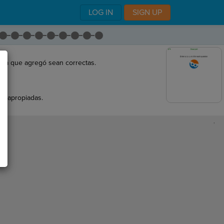
LOG IN
SIGN UP
.
sta que agregó sean correctas.
es apropiadas.
,