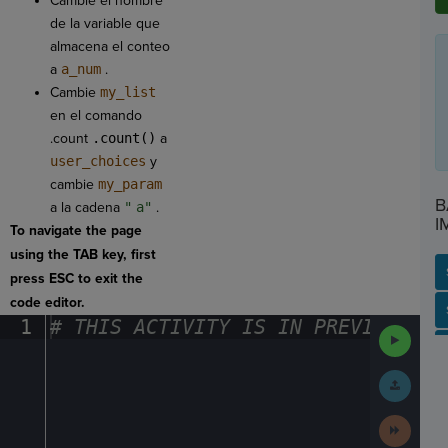
Cambie el nombre
de la variable que
almacena el conteo
a
a_num
.
Cambie
my_list
en el comando
.count
.count()
a
user_choices
y
cambie
my_param
B
a la cadena
"
a"
.
I
To navigate the page
using the TAB key, first
press ESC to exit the
code editor.
SP
SH
AC
PH
EV
1
#
·
THIS
·
ACTIVITY
·
IS
·
IN
·
PREVIEW
·
ONL
Run
Code
Submit
Work
Next
Activit