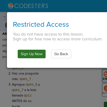
Lesson:
Ejemplo de construcción
20
Activity:
Extender
Restricted Access
You do not have access to this lesson.
AMPLIAR:
Antes de
T
Sign up for free now to access more curriculum.
continuar con su
proyecto final, ¡hagamos
algunos ajustes a nuestro
Sign Up Now
Go Back
G
programa!
¡Haz otra pregunta!
LO
ques_6
.
GR
Haz una pregunta
más.
ques_7
.
Agregue
ques_6
y
ques_7
a la lista
llamada
quiz
ST
ANTES de su
bucle.