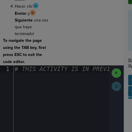
Hacer clic
Enviar
y
Siguiente
una vez
que haya
terminado!
To navigate the page
using the TAB key, first
press ESC to exit the
B
code editor.
I
1
#
·
THIS
·
ACTIVITY
·
IS
·
IN
·
PREVIEW
·
ONL
Run
Code
Submit
Work
SP
SH
AC
PH
EV