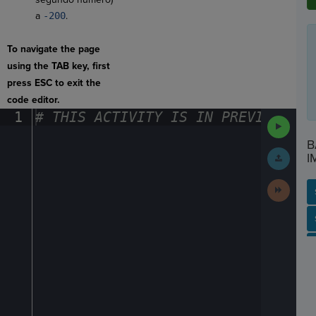
a
-200
.
To navigate the page
using the TAB key, first
press ESC to exit the
code editor.
1
#
·
THIS
·
ACTIVITY
·
IS
·
IN
·
PREVIEW
·
ONL
Run
Code
B
Submit
I
Work
Next
Activit
SP
SH
AC
PH
EV