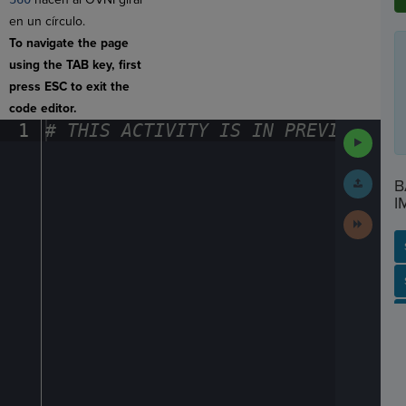
en un círculo.
To navigate the page
using the TAB key, first
press ESC to exit the
code editor.
1
#
·
THIS
·
ACTIVITY
·
IS
·
IN
·
PREVIEW
·
ONL
Run
Code
Submit
B
Work
I
Next
Activit
SP
SH
AC
PH
EV