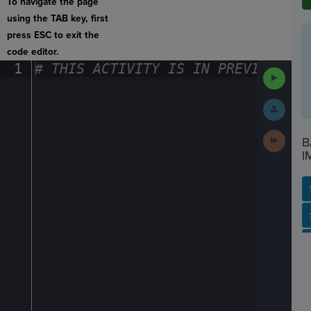
To navigate the page
using the TAB key, first
press ESC to exit the
code editor.
1
#
·
THIS
·
ACTIVITY
·
IS
·
IN
·
PREVIEW
·
ONL
Run
Code
Submit
Work
Next
B
Activit
I
SP
SH
AC
PH
EV