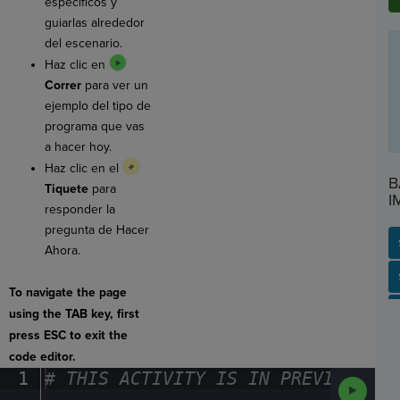
específicos y
guiarlas alrededor
del escenario.
Haz clic en
Correr
para ver un
ejemplo del tipo de
programa que vas
a hacer hoy.
Haz clic en el
B
Tiquete
para
I
responder la
pregunta de Hacer
Ahora.
SP
SH
AC
PH
EV
To navigate the page
using the TAB key, first
press ESC to exit the
code editor.
1
#
·
THIS
·
ACTIVITY
·
IS
·
IN
·
PREVIEW
·
ONL
Run
Code