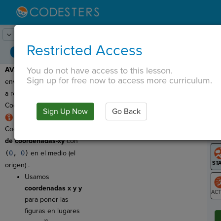
Lesson:
Codesters en el Espacio
1
Activity:
Avance
Restricted Access
You do not have access to this lesson.
AVANCE:
Hoy, vas a
T
Sign up for free now to access more curriculum.
enviar una nave espacial
a recoger figuras de
Codesters en el espacio.
Sign Up Now
Go Back
G
El escenario
Codesters es un
plano
LO
de coordenadas-xy
con
GR
(
0
,
0
)
en el medio (el
origen) .
Usamos
coordenadas x y y
para poner las
ST
figuras en lugares