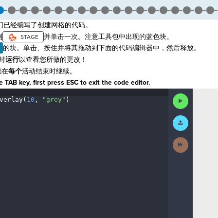
们已经编写了创建网格的代码。
到
并单击一次。注意工具包中出现的蓝色块。
的块。单击、按住并将其拖动到下面的代码编辑器中，然后释放。
时
运行
以查看您所做的更改！
来
在
每个
活动结束时继续。
 TAB key, first press ESC to exit the code editor.
¬
Run
verlay(
10
,
·
"grey"
)
¶
Code
Submit
Work
Next
Activity