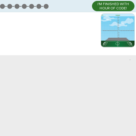
I'M FINISHED WITH
HOUR OF CODE!
,