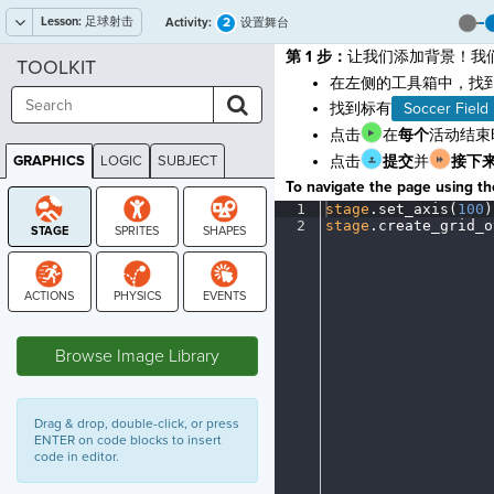
Lesson:
足球射击
2
Activity:
设置舞台
第 1 步：
让我们添加背景！我
TOOLKIT
在左侧的工具箱中，找
找到标有
Soccer Field
点击
在
每个
活动结束
GRAPHICS
LOGIC
SUBJECT
点击
提交
并
接下
GRAPHICS
To navigate the page using the
1
stage
.
set_axis(
100
)
2
stage
.
create_grid_o
STAGE
Browse Image Library
Drag & drop, double-click, or press
ENTER on code blocks to insert
code in editor.