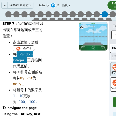
I'
Lesson:
足球射击
13
Activity:
净：随机 Y
H
STEP 7：
我们的网也可以
T
出现在靠近地面或天空的
位置！
点击逻辑，然后
.
G
将
Random
LO
Integer
工具拖到
GR
代码底部。
将 = 符号左侧的名
称从
my_var
为
nety
。
将括号中的数字从
ST
1, 10
更改
为
-100, 100.
To navigate the page
using the TAB key, first