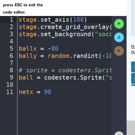
press ESC to exit the
code editor.
1
stage
.
set_axis(
100
)
¬
Run
2
stage
.
create_grid_overlay(
10
,
·
"g
Code
3
stage
.
set_background(
"soccerfiel
Submit
Work
4
¬
B
5
ballx
·
=
·
-
80
¬
Next
I
Activit
6
bally
·
=
·
random
.
randint(
-
100
,
100
)
7
¬
8
#
·
sprite
·
=
·
codesters.Sprite("ima
9
ball
·
=
·
codesters
.
Sprite(
"soccerb
SP
SH
AC
PH
EV
10
¬
11
netx
·
=
·
90
¶
Show