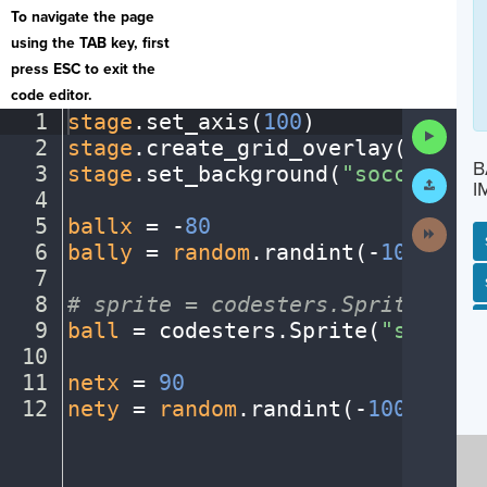
To navigate the page
using the TAB key, first
press ESC to exit the
code editor.
1
stage
.
set_axis(
100
)
¬
Run
2
stage
.
create_grid_overlay(
10
,
·
"g
Code
B
3
stage
.
set_background(
"soccerfiel
Submit
I
Work
4
¬
5
ballx
·
=
·
-
80
¬
Next
Activit
6
bally
·
=
·
random
.
randint(
-
100
,
100
)
7
¬
SP
SH
AC
PH
EV
8
#
·
sprite
·
=
·
codesters.Sprite("ima
9
ball
·
=
·
codesters
.
Sprite(
"soccerb
10
¬
11
netx
·
=
·
90
¬
12
nety
·
=
·
random
.
randint(
-
100
,
100
)
¶