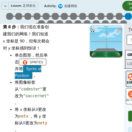
I'
Lesson:
足球射击
14
Activity:
创建网络
H
第 8 步：
我们现在准备创
T
建我们的网络！我们知道
x 坐标是 90，但每次都会
对 y 坐标感到惊讶！
G
单击图形，然后单
击
LO
并将
Sprite at
GR
Position
。
将图像标签
从
"codester"
更
改为
"soccernet"
。
ST
将 x 坐标从
0
更改
为
netx
，将 y 坐
标从
0
更改为
nety
。