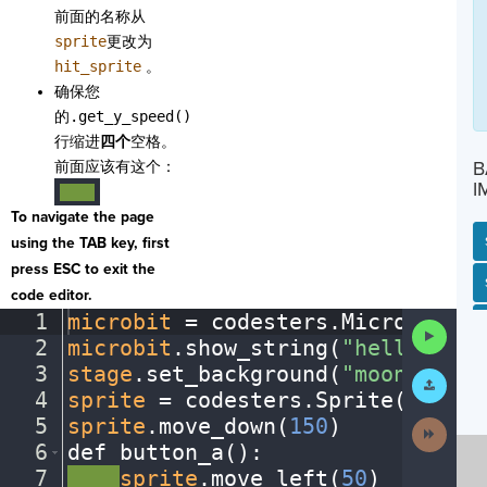
前面的名称从
sprite
更改为
hit_sprite
。
确保您
的
.get_y_speed()
行缩进
四个
空格。
B
前面应该有这个：
I
····
To navigate the page
using the TAB key, first
press ESC to exit the
SP
SH
AC
PH
EV
code editor.
1
microbit
·
=
·
codesters
.
Microbit()
¬
Run
2
microbit
.
show_string(
"hello"
)
¬
Code
3
stage
.
set_background(
"moon"
)
¬
Submit
Work
4
sprite
·
=
·
codesters
.
Sprite(
"astro
5
sprite
.
move_down(
150
)
¬
Next
Activit
6
def
·
button_a()
:
¬
7
····
sprite
.
move_left(
50
)
¬