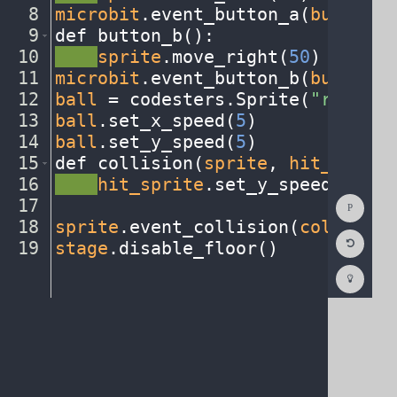
8
microbit
.
event_button_a(
button_a
9
def
·
button_b()
:
¬
10
····
sprite
.
move_right(
50
)
¬
11
microbit
.
event_button_b(
button_b
12
ball
·
=
·
codesters
.
Sprite(
"rock"
)
¬
13
ball
.
set_x_speed(
5
)
¬
14
ball
.
set_y_speed(
5
)
¬
15
def
·
collision(
sprite
,
·
hit_sprite
16
····
hit_sprite
.
set_y_speed(
5
)
¬
Show
17
¬
Consol
18
sprite
.
event_collision(
collision
Reset
19
stage
.
disable_floor()
¶
Code
Editor
Codest
How
To
(opens
in
a
new
tab)