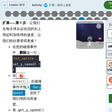
I'
Lesson:
微球
24
Activity:
扩展：获得 y 速度
H
扩展——第 1 步
：让我们
T
在每次球从运动员的头上
弹起时加快球的速度，让
我们的比赛变得更难！
G
在您的碰撞事件
中，
删除
这一行：
LO
hit_sprite
。
GR
set_y_speed(
5
)
在
，在碰撞
事件中拖入
Get y
ST
Speed
。这给了
我们球的当前速
度。
将
.get_y_speed()