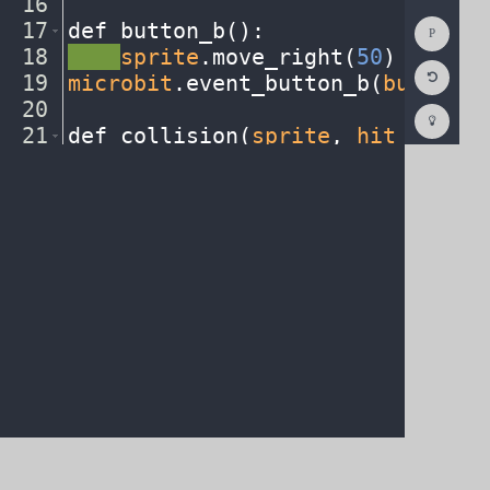
16
¬
Show
17
def
·
button_b()
:
¬
Consol
18
····
sprite
.
move_right(
50
)
¬
Reset
19
microbit
.
event_button_b(
button_b
Code
Editor
20
¬
Codest
How
21
def
·
collision(
sprite
,
·
hit_sprite
To
22
····
my_var
·
=
·
hit_sprite
.
get_y_sp
(opens
in
a
new
tab)