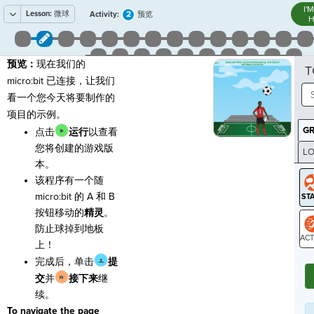
I'
Lesson:
微球
2
Activity:
预览
H
预览：
现在我们的
T
micro:bit 已连接，让我们
看一个您今天将要制作的
项目的示例。
G
点击
运行
以查看
您将创建的游戏版
LO
本。
GR
该程序有一个随
micro:bit 的 A 和 B
按钮移动的
精灵
。
防止球掉到地板
上！
ST
完成后，单击
提
交
并
接下来
继
续。
To navigate the page