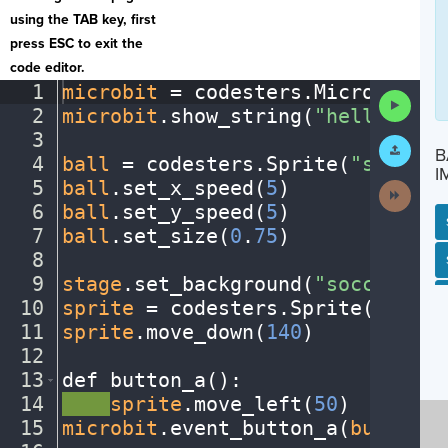
using the TAB key, first
press ESC to exit the
code editor.
1
microbit
·
=
·
codesters
.
Microbit()
¬
Run
2
microbit
.
show_string(
"hello"
)
¬
Code
3
¬
Submit
B
Work
4
ball
·
=
·
codesters
.
Sprite(
"soccerb
I
5
ball
.
set_x_speed(
5
)
¬
Next
Activit
6
ball
.
set_y_speed(
5
)
¬
7
ball
.
set_size(
0
.
75
)
¬
8
¬
SP
SH
AC
PH
EV
9
stage
.
set_background(
"soccerfiel
10
sprite
·
=
·
codesters
.
Sprite(
"athle
11
sprite
.
move_down(
140
)
¬
12
¬
13
def
·
button_a()
:
¬
14
····
sprite
.
move_left(
50
)
¬
15
microbit
.
event_button_a(
button_a