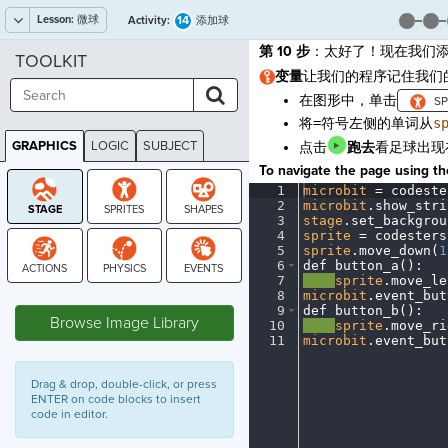
Lesson:
微球
14
Activity:
添加球
第 10 步
：太好了！现在我们
TOOLKIT
变量
让我们的程序记住我们
在图形中，单击
将
=
符号左侧的单词从
s
GRAPHICS
LOGIC
SUBJECT
点击
跑去
看足球出现
GRAPHICS
To navigate the page using the
1
microbit
·
=
·
codeste
2
microbit
.
show_stri
3
stage
.
set_backgrou
4
sprite
·
=
·
codesters
5
sprite
.
move_down(
1
6
def
·
button_a()
:
¬
7
····
sprite
.
move_le
STAGE
8
microbit
.
event_but
9
def
·
button_b()
:
¬
Browse Image Library
10
····
sprite
.
move_ri
11
microbit
.
event_but
Drag & drop, double-click, or press
ENTER on code blocks to insert
code in editor.