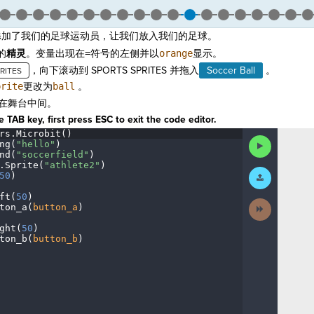
添加了我们的足球运动员，让我们放入我们的足球。
的
精灵
。变量出现在
=
符号的左侧并以
orange
显示。
，向下滚动到 SPORTS SPRITES 并拖入
Soccer Ball
。
prite
更改为
ball
。
在舞台中间。
 TAB key, first press ESC to exit the code editor.
rs
.
Microbit()
¬
Run
ng(
"hello"
)
¬
Code
nd(
"soccerfield"
)
¬
.
Sprite(
"athlete2"
)
¬
Submit
50
)
¬
Work
ft(
50
)
¬
Next
ton_a(
button_a
)
¬
Activity
ght(
50
)
¬
ton_b(
button_b
)
¶