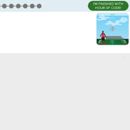
I'M FINISHED WITH
HOUR OF CODE!
,