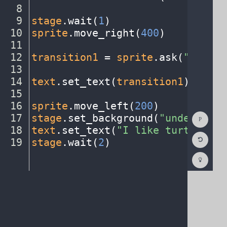
8
¬
9
stage
.
wait(
1
)
¬
10
sprite
.
move_right(
400
)
¬
11
¬
12
transition1
·
=
·
sprite
.
ask(
"Choose
13
¬
14
text
.
set_text(
transition1
)
¬
15
¬
16
sprite
.
move_left(
200
)
¬
Show
17
stage
.
set_background(
"underwater
Consol
18
text
.
set_text(
"I
·
like
·
turtles."
)
Reset
19
stage
.
wait(
2
)
¶
Code
Editor
Codest
How
To
(opens
in
a
new
tab)