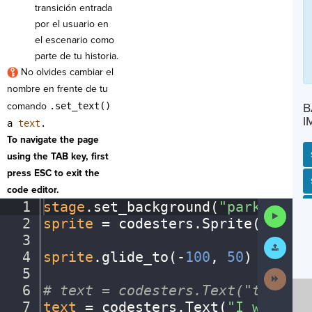
transición entrada
por el usuario en
el escenario como
parte de tu historia.
No olvides cambiar el
nombre en frente de tu
comando
.set_text()
B
I
a
text
.
To navigate the page
using the TAB key, first
press ESC to exit the
SP
SH
AC
PH
EV
code editor.
1
stage
.
set_background(
"park"
)
¬
Run
2
sprite
·
=
·
codesters
.
Sprite(
"perso
Code
3
¬
Submit
Work
4
sprite
.
glide_to(
-
100
,
·
50
)
¬
5
¬
Next
Activit
6
#
·
text
·
=
·
codesters.Text("text",
·
7
text
·
=
·
codesters
.
Text(
"I
·
went
·
to