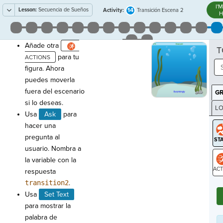
I'
Lesson:
Secuencia de Sueños
14
Activity:
Transición Escena 2
H
Añade otra
T
para tu
figura. Ahora
puedes moverla
fuera del escenario
G
si lo deseas.
LO
Usa
Ask
para
GR
hacer una
pregunta al
usuario. Nombra a
la variable con la
respuesta
ST
transition2
.
Usa
Set Text
para mostrar la
palabra de