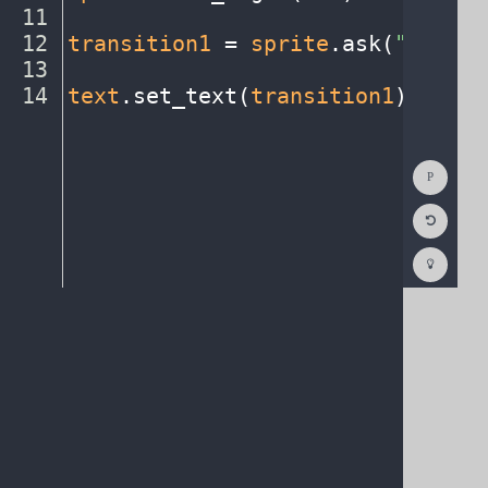
11
¬
12
transition1
·
=
·
sprite
.
ask(
"Choose
13
¬
14
text
.
set_text(
transition1
)
¶
Show
Consol
Reset
Code
Editor
Codest
How
To
(opens
in
a
new
tab)