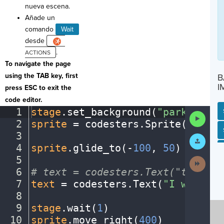
nueva escena.
Añade un
comando
Wait
desde
.
To navigate the page
using the TAB key, first
B
I
press ESC to exit the
code editor.
1
stage
.
set_background(
"park"
)
¬
Run
2
sprite
·
=
·
codesters
.
Sprite(
"perso
Code
SP
SH
AC
PH
EV
3
¬
Submit
Work
4
sprite
.
glide_to(
-
100
,
·
50
)
¬
5
¬
Next
Activit
6
#
·
text
·
=
·
codesters.Text("text",
·
7
text
·
=
·
codesters
.
Text(
"I
·
went
·
to
8
¬
9
stage
.
wait(
1
)
¬
10
sprite
.
move_right(
400
)
¬