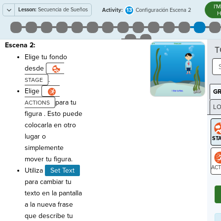
I'
Lesson:
Secuencia de Sueños
13
Activity:
Configuración Escena 2
H
Escena 2:
T
Elige tu fondo
desde
.
Elige
G
para tu
LO
figura . Esto puede
GR
colocarla en otro
lugar o
simplemente
mover tu figura.
Utiliza
Set Text
ST
para cambiar tu
texto en la pantalla
a la nueva frase
que describe tu