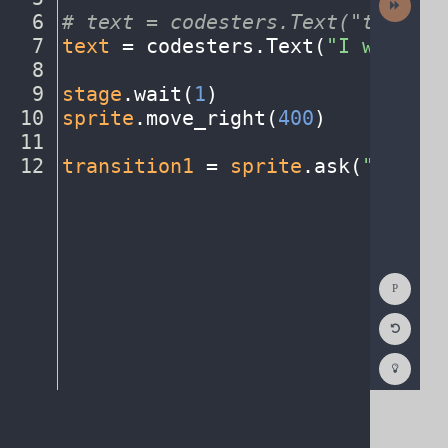
Activit
6
#
·
text
·
=
·
codesters.Text("text",
·
7
text
·
=
·
codesters
.
Text(
"I
·
went
·
to
8
¬
9
stage
.
wait(
1
)
¬
10
sprite
.
move_right(
400
)
¬
11
¬
12
transition1
·
=
·
sprite
.
ask(
"Choose
Show
Consol
Reset
Code
Editor
Codest
How
To
(opens
in
a