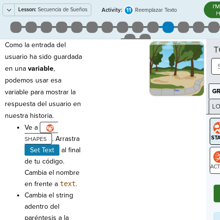
I'
Lesson:
Secuencia de Sueños
11
Activity:
Reemplazar Texto
H
Como la entrada del
T
usuario ha sido guardada
en una
variable
,
podemos usar esa
G
variable para mostrar la
respuesta del usuario en
LO
nuestra historia.
GR
Ve a
. Arrastra
Set Text
al final
de tu código.
Cambia el nombre
ST
en frente a
text
.
Cambia el string
adentro del
paréntesis a la