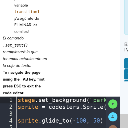
variable
transition1
.
¡Asegúrate de
ELIMINAR las
comillas!
El comando
B
.set_text()
I
reemplazará lo que
tenemos actualmente en
la caja de texto.
To navigate the page
SP
SH
AC
PH
EV
using the TAB key, first
press ESC to exit the
code editor.
1
stage
.
set_background(
"park"
)
¬
Run
2
sprite
·
=
·
codesters
.
Sprite(
"perso
Code
3
¬
Submit
Work
4
sprite
.
glide_to(
-
100
,
·
50
)
¬
5
¬
Next