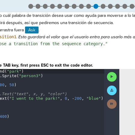
 cuál palabra de transición desea usar como ayuda para moverse a lo la
rirá después, así que pediremos una transición de secuencia.
rrastra fuera
Ask
.
sition1
.
Esto guardará el valor que el usuario entra para usarlo más a
ose a transition from the sequence category."
 TAB key, first press ESC to exit the code editor.
nd(
"park"
)
¬
Run
.
Sprite(
"person3"
)
¬
Code
00
,
·
50
)
¬
Submit
Work
.Text("text",
·
x,
·
y,
·
"color")
¬
ext(
"I
·
went
·
to
·
the
·
park!"
,
·
0
,
·
-
200
,
·
"blue"
)
¬
Next
Activity
400
)
¬