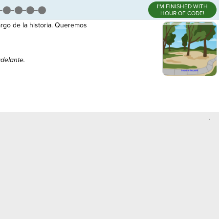
I'M FINISHED WITH
HOUR OF CODE!
rgo de la historia. Queremos
delante.
,