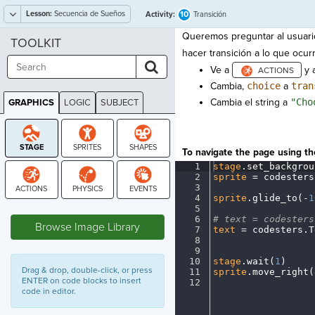
Lesson:
Secuencia de Sueños
10
Activity:
Transición
Queremos preguntar al usuario
TOOLKIT
hacer transición a lo que ocur
Ve a
y a
Cambia,
choice
a
tran
Cambia el string a
"Cho
GRAPHICS
LOGIC
SUBJECT
GRAPHICS
To navigate the page using the
1
stage
.
set_backgrou
2
sprite
·
=
·
codesters
3
¬
4
sprite
.
glide_to(
-
1
STAGE
5
¬
6
#
·
text
·
=
·
codesters
Browse Image Library
7
text
·
=
·
codesters
.
T
8
¬
9
¬
10
stage
.
wait(
1
)
¬
Drag & drop, double-click, or press
11
sprite
.
move_right(
ENTER on code blocks to insert
12
¶
code in editor.