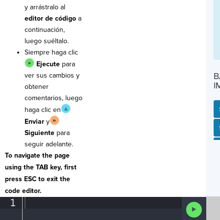
y arrástralo al
editor de código
a
continuación,
luego suéltalo.
Siempre haga clic
Ejecute
para
B
ver sus cambios y
I
obtener
comentarios, luego
haga clic en
Enviar
y
SP
SH
AC
PH
EV
Siguiente
para
seguir adelante.
To navigate the page
using the TAB key, first
press ESC to exit the
code editor.
1
¶
Run
Code