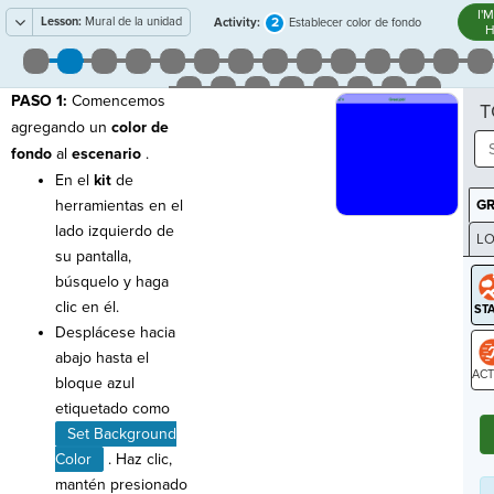
I'
Lesson:
Mural de la unidad
2
Activity:
Establecer color de fondo
H
PASO 1:
Comencemos
T
agregando un
color de
fondo
al
escenario
.
En el
kit
de
herramientas en el
G
lado izquierdo de
LO
su pantalla,
GR
búsquelo y haga
clic en él.
Desplácese hacia
abajo hasta el
bloque azul
ST
etiquetado como
Set Background
Color
. Haz clic,
mantén presionado