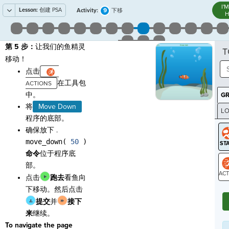
I'
Lesson:
创建 PSA
9
Activity:
下移
H
第 5 步：
让我们的鱼精灵
T
移动！
点击
在工具包
中。
G
将
Move Down
LO
程序的底部。
GR
确保放下 .
move_down(
50
)
命令
位于程序底
部。
点击
跑去
看鱼向
ST
下移动。然后点击
提交
并
接下
来
继续。
To navigate the page