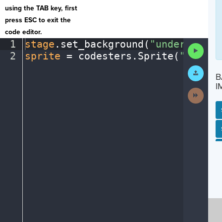
using the TAB key, first
press ESC to exit the
code editor.
1
stage
.
set_background(
"underwater"
Run
2
sprite
·
=
·
codesters
.
Sprite(
"fish"
)
Code
Submit
B
Work
I
Next
Activit
SP
SH
AC
PH
EV