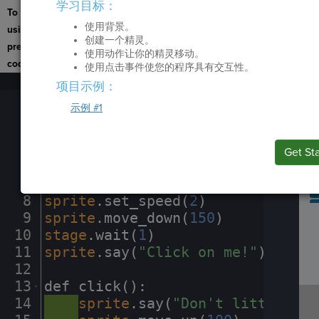
学习目标：
To navigate the page
使用背景。
using the TAB key, first
创建一个精灵。
press ESC to exit the
使用动作让你的精灵移动。
code editor.
使用点击事件使您的程序具有交互性。
1
stage
.
set_background(
"underwater
项目示例：
Run
2
sprite
·
=
·
codesters
.
Sprite(
"apple
Code
示例 #1
B
3
sprite
.
glide_to(
-
200
,
·
-
200
)
¬
Submit
I
Work
4
sprite
·
=
·
codesters
.
Sprite(
"sodac
5
sprite
.
glide_to(
200
,
·
-
200
)
¬
Next
Get St
Activit
6
¬
7
sprite
·
=
·
codesters
.
Sprite(
"fish"
SP
SH
AC
PH
EV
8
sprite
.
set_speed(
2
)
¬
9
sprite
.
move_down(
150
)
¬
10
stage
.
wait(
1
)
¬
11
sprite
.
say(
"Click
·
on
·
me!"
)
¬
12
¬
13
def
·
click()
:
¬
14
····
sprite
.
say(
"Don't
·
litter!"
)
¬