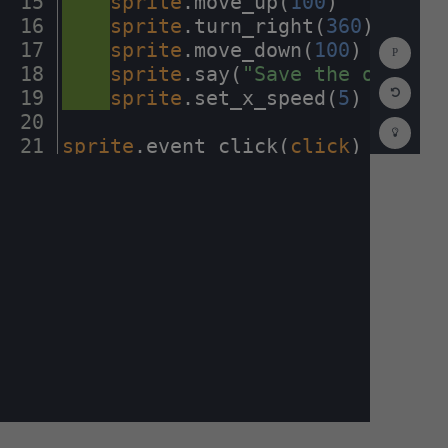
15
····
sprite
.
move_up(
100
)
¬
16
····
sprite
.
turn_right(
360
)
¬
Show
17
····
sprite
.
move_down(
100
)
¬
Consol
18
····
sprite
.
say(
"Save
·
the
·
oceans
·
Reset
19
····
sprite
.
set_x_speed(
5
)
¬
Code
Editor
20
¬
Codest
How
21
sprite
.
event_click(
click
)
¶
To
(opens
in
a
new
tab)