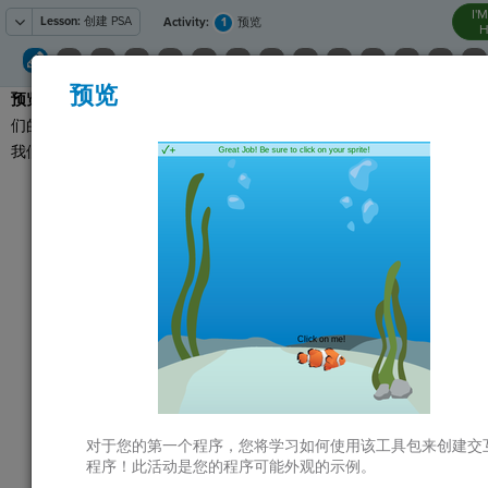
I'
Lesson:
创建 PSA
1
Activity:
预览
H
预览
预览：
在我们开始制作我
T
们的第一个程序之前，让
我们看一个例子。
点击
运行
以查看
G
您今天将创建的程
序的示例。
LO
该程序有一个
背景
GR
图像
和一个可移动
且可点击的
精灵
或
角色。
观察鱼的移动，然
后在鱼停止移动后
ST
单击它以查看它的
作用。
对于您的第一个程序，您将学习如何使用该工具包来创建交
点击
提交
并
程序！此活动是您的程序可能外观的示例。
接下来
继续。