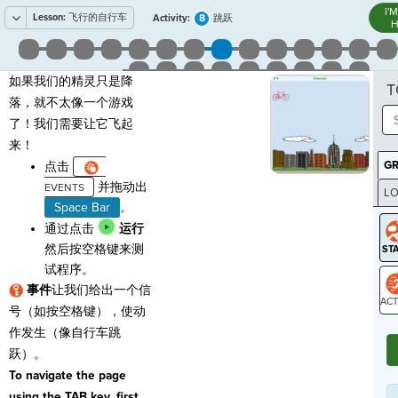
I'
Lesson:
飞行的自行车
8
Activity:
跳跃
H
如果我们的精灵只是降
T
落，就不太像一个游戏
了！我们需要让它飞起
来！
G
点击
并拖动出
LO
Space Bar
。
GR
通过点击
运行
然后按空格键来测
试程序。
事件
让我们给出一个信
号（如按空格键），使动
ST
作发生（像自行车跳
跃）。
To navigate the page
using the TAB key, first