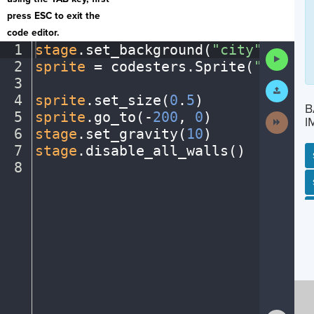
press ESC to exit the
code editor.
1
stage
.
set_background(
"city"
)
¬
Run
2
sprite
·
=
·
codesters
.
Sprite(
"bike"
)
Code
3
¬
Submit
Work
4
sprite
.
set_size(
0
.
5
)
¬
B
5
sprite
.
go_to(
-
200
,
·
0
)
¬
Next
I
Activit
6
stage
.
set_gravity(
10
)
¬
7
stage
.
disable_all_walls()
¬
8
¶
SP
SH
AC
PH
EV