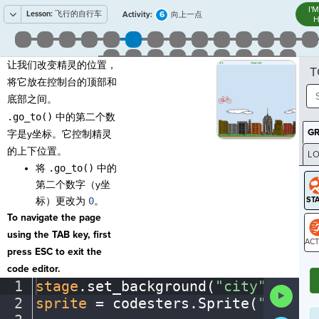
I'
Lesson:
飞行的自行车
6
Activity:
向上一点
H
让我们改变精灵的位置，
T
将它放在控制台的顶部和
底部之间。
.go_to()
中的第二个数
G
字是y坐标。它控制精灵
的上下位置。
LO
将
.go_to()
中的
GR
第二个数字（y坐
标）更改为
0
。
To navigate the page
using the TAB key, first
press ESC to exit the
ST
code editor.
1
stage
.
set_background(
"city"
)
¬
Run
2
sprite
·
=
·
codesters
.
Sprite(
"bike"
)
Code