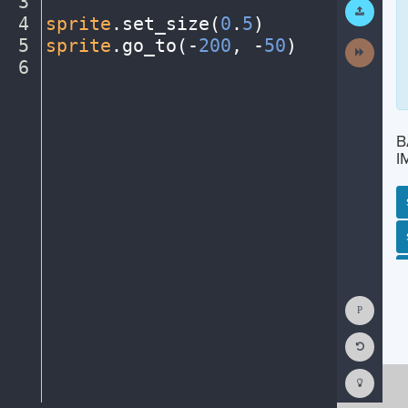
3
¬
Submit
Work
4
sprite
.
set_size(
0
.
5
)
¬
5
sprite
.
go_to(
-
200
,
·
-
50
)
¬
Next
Activit
6
¶
B
I
SP
SH
AC
PH
EV
Show
Consol
Reset
Code
Editor
Codest
How
To