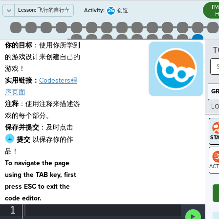
I'
Lesson:
飞行的自行车
26
Activity:
创造
H
你的目标
：使用你所学到
T
的游戏设计来创建自己的
游戏！
实用链接：
Codesters程
G
序页面
注释
：使用注释来描述游
LO
戏的每个部分。
GR
保存并提交
：及时点击
提交
以保存你的作
品！
To navigate the page
using the TAB key, first
ST
press ESC to exit the
code editor.
1
¶
Run