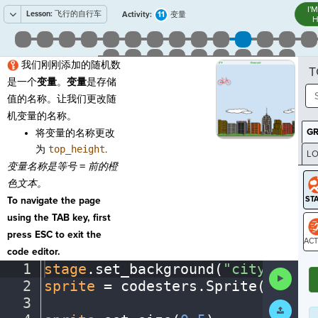
I'
Lesson:
飞行的自行车
11
Activity:
变量
H
我们刚刚添加的随机数
T
是一个
变量
。
变量
是存储
值的名称。让我们更改随
机变量的名称。
G
将变量的名称更改
为
top_height
.
LO
变量名称是等号
=
前的橙
GR
色文本。
To navigate the page
using the TAB key, first
press ESC to exit the
code editor.
ST
1
stage
.
set_background(
"city"
)
¬
Run
2
sprite
·
=
·
codesters
.
Sprite(
"bike"
Code
3
¬
Submit
Work