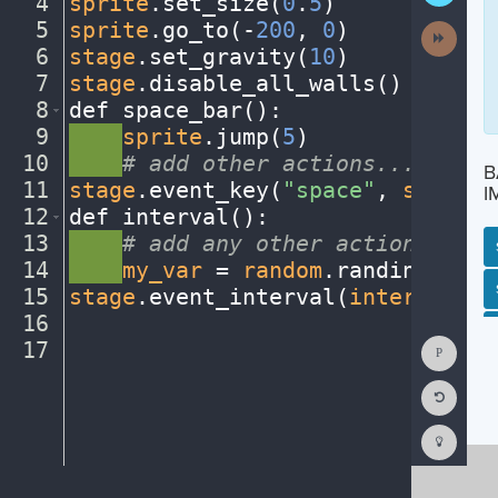
4
sprite
.
set_size(
0
.
5
)
¬
5
sprite
.
go_to(
-
200
,
·
0
)
¬
Next
Activit
6
stage
.
set_gravity(
10
)
¬
7
stage
.
disable_all_walls()
¬
8
def
·
space_bar()
:
¬
9
····
sprite
.
jump(
5
)
¬
10
····
#
·
add
·
other
·
actions...
¬
B
11
stage
.
event_key(
"space"
,
·
space_b
I
12
def
·
interval()
:
¬
13
····
#
·
add
·
any
·
other
·
actions...
¬
14
····
my_var
·
=
·
random
.
randint(
1
,
10
SP
SH
AC
PH
EV
15
stage
.
event_interval(
interval
,
·
2
16
¬
Show
17
¶
Consol
Reset
Code
Editor
Codest
How
To
(opens