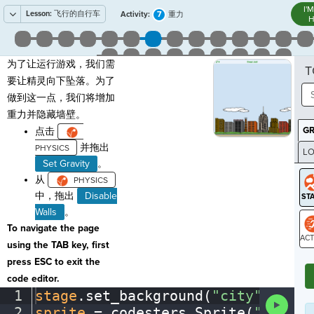
I'
Lesson:
飞行的自行车
7
Activity:
重力
H
为了让运行游戏，我们需
T
要让精灵向下坠落。为了
做到这一点，我们将增加
重力并隐藏墙壁。
G
点击
并拖出
LO
Set Gravity
。
GR
从
中，拖出
Disable
Walls
。
To navigate the page
using the TAB key, first
ST
press ESC to exit the
code editor.
1
stage
.
set_background(
"city"
)
¬
Run
2
sprite
·
=
·
codesters
.
Sprite(
"bike"
)
Code