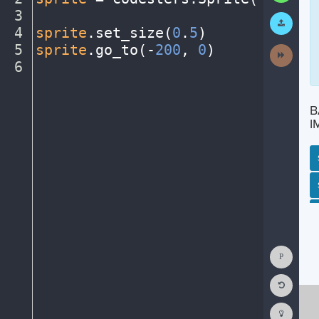
3
¬
Submit
Work
4
sprite
.
set_size(
0
.
5
)
¬
5
sprite
.
go_to(
-
200
,
·
0
)
¬
Next
Activit
6
¶
B
I
SP
SH
AC
PH
EV
Show
Consol
Reset
Code
Editor
Codest
How