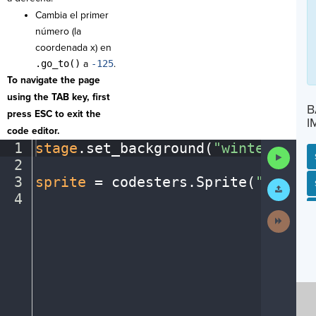
Cambia el primer
número (la
coordenada x) en
.go_to()
a
-125
.
To navigate the page
using the TAB key, first
B
press ESC to exit the
I
code editor.
1
stage
.
set_background(
"winter"
)
¬
Run
2
¬
Code
3
sprite
·
=
·
codesters
.
Sprite(
"person
SP
SH
AC
PH
EV
Submit
Work
4
¶
Next
Activit