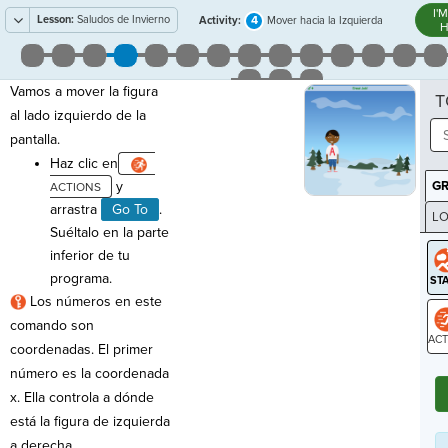
I'
Lesson:
Saludos de Invierno
4
Activity:
Mover hacia la Izquierda
H
Vamos a mover la figura
T
al lado izquierdo de la
pantalla.
Haz clic en
y
G
arrastra
Go To
.
LO
Suéltalo en la parte
GR
inferior de tu
programa.
Los números en este
comando son
coordenadas. El primer
ST
número es la coordenada
x. Ella controla a dónde
está la figura de izquierda
a derecha.