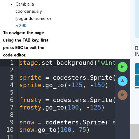
Cambia la
coordenada y
(segundo número)
a
200
.
To navigate the page
using the TAB key, first
B
press ESC to exit the
I
code editor.
1
stage
.
set_background(
"winter"
)
¬
Run
2
¬
Code
3
sprite
·
=
·
codesters
.
Sprite(
"perso
Submit
SP
SH
AC
PH
EV
Work
4
sprite
.
go_to(
-
125
,
·
-
150
)
¬
5
¬
Next
Activit
6
frosty
·
=
·
codesters
.
Sprite(
"snowm
7
frosty
.
go_to(
100
,
·
-
125
)
¬
8
¬
9
snow
·
=
·
codesters
.
Sprite(
"snowfla
10
snow
.
go_to(
100
,
·
75
)
¬
11
¬