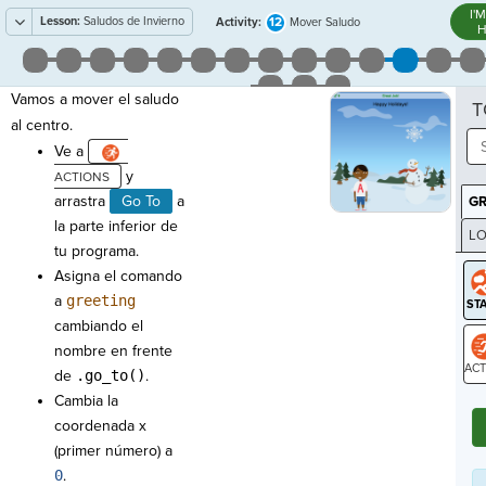
I'
Lesson:
Saludos de Invierno
12
Activity:
Mover Saludo
H
Vamos a mover el saludo
T
al centro.
Ve a
y
arrastra
Go To
a
G
la parte inferior de
LO
tu programa.
GR
Asigna el comando
a
greeting
cambiando el
nombre en frente
de
.go_to()
.
ST
Cambia la
coordenada x
(primer número) a
0
.