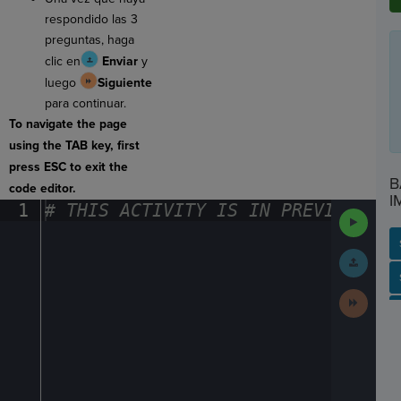
respondido las 3
preguntas, haga
clic en
Enviar
y
luego
Siguiente
para continuar.
To navigate the page
using the TAB key, first
press ESC to exit the
B
code editor.
I
1
#
·
THIS
·
ACTIVITY
·
IS
·
IN
·
PREVIEW
·
ONL
Run
Code
Submit
Work
SP
SH
AC
PH
EV
Next
Activit