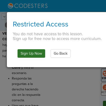
Lesson:
Diálogo
21
Activity:
Comprobar la comprensión
Restricted Access
You do not have access to this lesson.
VERIFIQUE LA
T
Sign up for free now to access more curriculum.
COMPRENSIÓN:
¡Aquí
hay algunas preguntas
para que verifique lo que
Sign Up Now
Go Back
G
ha aprendido!
Hacer clic
LO
Corre
y mira el
GR
escenario.
Responda las
preguntas a la
derecha haciendo
clic en la respuesta
ST
correcta.
Una vez que haya