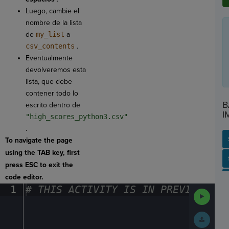
Luego, cambie el
nombre de la lista
de
my_list
a
csv_contents
.
Eventualmente
devolveremos esta
lista, que debe
contener todo lo
B
escrito dentro de
I
"high_scores_python3.csv"
.
To navigate the page
using the TAB key, first
SP
SH
AC
PH
EV
press ESC to exit the
code editor.
1
#
·
THIS
·
ACTIVITY
·
IS
·
IN
·
PREVIEW
·
ONL
Run
Code
Submit
Work