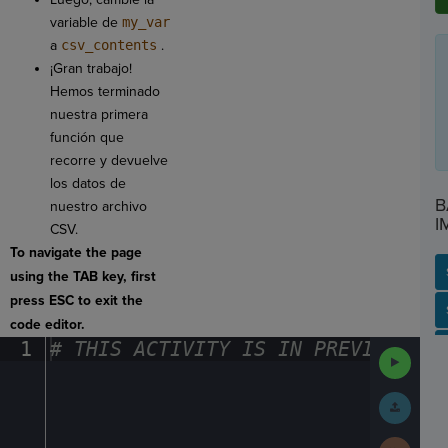
variable de
my_var
a
csv_contents
.
¡Gran trabajo!
Hemos terminado
nuestra primera
función que
recorre y devuelve
los datos de
B
nuestro archivo
I
CSV.
To navigate the page
using the TAB key, first
press ESC to exit the
SP
SH
AC
PH
EV
code editor.
1
#
·
THIS
·
ACTIVITY
·
IS
·
IN
·
PREVIEW
·
ONL
Run
Code
Submit
Work
Next