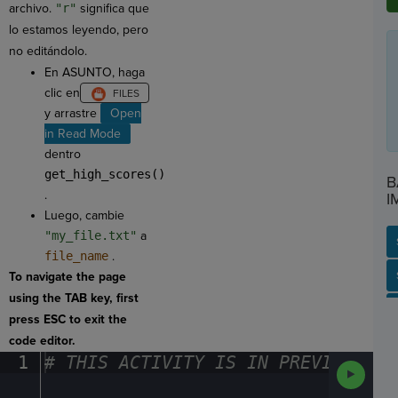
archivo.
"r"
significa que
lo estamos leyendo, pero
no editándolo.
En ASUNTO, haga
clic en
y arrastre
Open
in Read Mode
dentro
get_high_scores()
B
.
I
Luego, cambie
"my_file.txt"
a
file_name
.
SP
SH
AC
PH
EV
To navigate the page
using the TAB key, first
press ESC to exit the
code editor.
1
#
·
THIS
·
ACTIVITY
·
IS
·
IN
·
PREVIEW
·
ONL
Run
Code