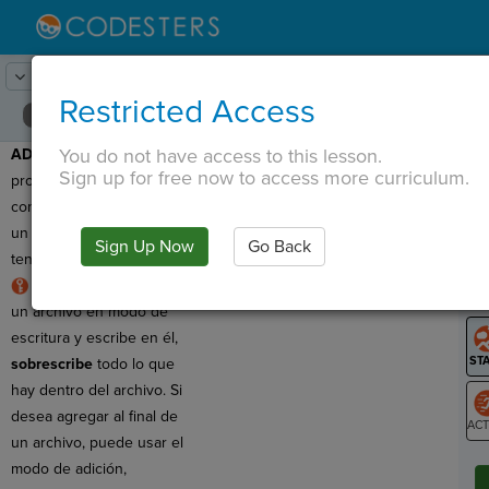
Lesson:
Puntuación más alta
21
Activity:
Depuración #3
Restricted Access
You do not have access to this lesson.
ADVERTENCIA
: ¡Este
T
Sign up for free now to access more curriculum.
programa no funciona
como queremos! ¡Tiene
un
error de lógica
y
Sign Up Now
Go Back
G
tenemos que arreglarlo!
REGLA
: cuando abre
LO
un archivo en modo de
GR
escritura y escribe en él,
sobrescribe
todo lo que
hay dentro del archivo. Si
desea agregar al final de
un archivo, puede usar el
ST
modo de adición,