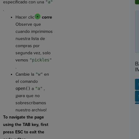
especificado con una
"a"
.
Hacer clic
corre
Observe que
cuando imprimimos
nuestra lista de
compras por
segunda vez, solo
vemos
"pickles"
B
.
I
Cambie la
"w"
en
el comando
open()
a
"a"
,
¡para que no
SP
SH
AC
PH
EV
sobrescribamos
nuestro archivo!
To navigate the page
using the TAB key, first
press ESC to exit the