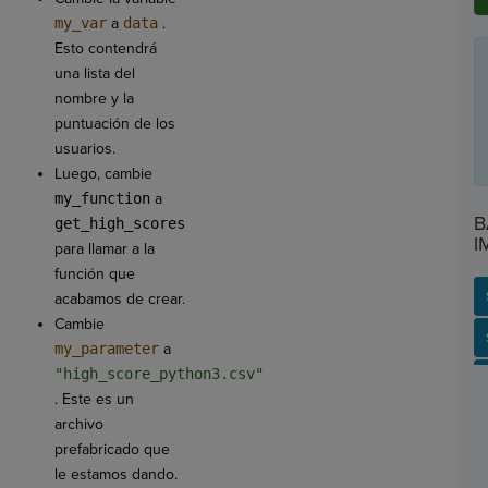
my_var
a
data
.
Esto contendrá
una lista del
nombre y la
puntuación de los
usuarios.
Luego, cambie
my_function
a
B
get_high_scores
I
para llamar a la
función que
acabamos de crear.
Cambie
SP
SH
AC
PH
EV
my_parameter
a
"high_score_python3.csv"
. Este es un
archivo
prefabricado que
le estamos dando.