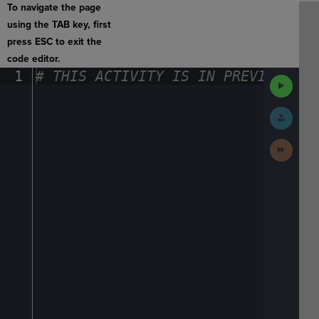
To navigate the page
using the TAB key, first
press ESC to exit the
code editor.
1
#
·
THIS
·
ACTIVITY
·
IS
·
IN
·
PREVIEW
·
ONL
Run
Code
Submit
Work
Next
Activit