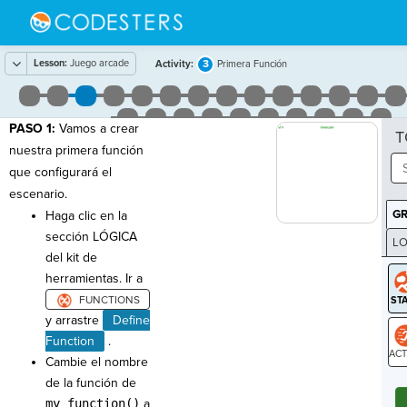
Lesson:
Juego arcade
3
Activity:
Primera Función
PASO 1:
Vamos a crear
T
nuestra primera función
que configurará el
escenario.
G
Haga clic en la
sección LÓGICA
LO
del kit de
GR
herramientas. Ir a
y arrastre
Define
Function
.
Cambie el nombre
ST
de la función de
my_function()
a