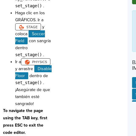
set_stage()
.
Haga clic en los
GRÁFICOS. Ir a
y
coloca
Soccer
Field
con sangría
dentro
set_stage()
.
B
Ir a
I
y arrastre
Disable
Floor
dentro de
set_stage()
.
¡Asegúrate de que
SP
SH
AC
PH
EV
también esté
sangrado!
To navigate the page
using the TAB key, first
press ESC to exit the
code editor.